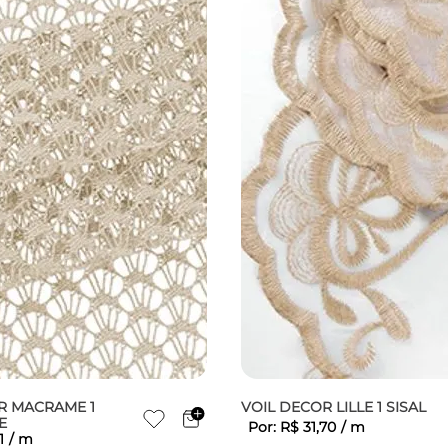
R MACRAME 1
VOIL DECOR LILLE 1 SISAL
E
Por:
R$
31
,
70
/
m
1
/
m