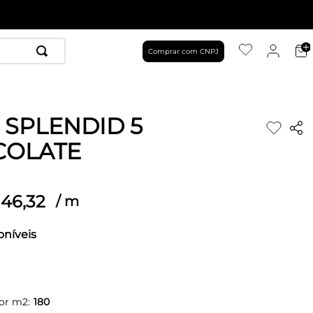
Comprar com CNPJ
 SPLENDID 5
COLATE
46
,
32
/
m
oníveis
or m2:
180