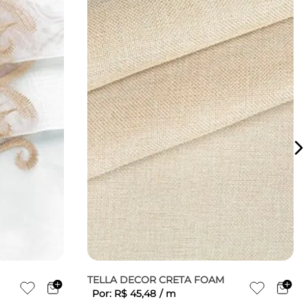
TELLA DECOR CRETA FOAM
Por:
R$
45
,
48
/
m