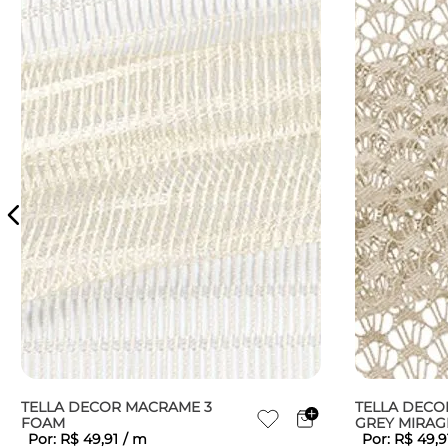
TELLA DECOR MACRAME 3
TELLA DECO
FOAM
GREY MIRAG
Por:
R$
49
,
91
/
m
Por:
R$
49
,
9