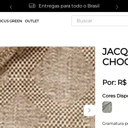
Entregas para todo o Brasil
Buscar
OCUS GREEN
OUTLET
JACQ
CHO
Por:
R$
Cores Disp
Gramatura p