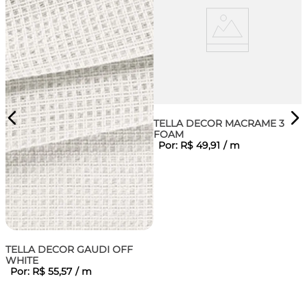
TELLA DECOR MACRAME 3
FOAM
Por:
R$
49
,
91
/
m
TELLA DECOR GAUDI OFF
WHITE
Por:
R$
55
,
57
/
m