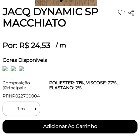
JACQ DYNAMIC SP
MACCHIATO
Por:
R$
24
,
53
/
m
Cores Disponíveis
Composição
POLIESTER: 71%, VISCOSE: 27%,
(Principal):
ELASTANO: 2%
P11NP022700004
－
＋