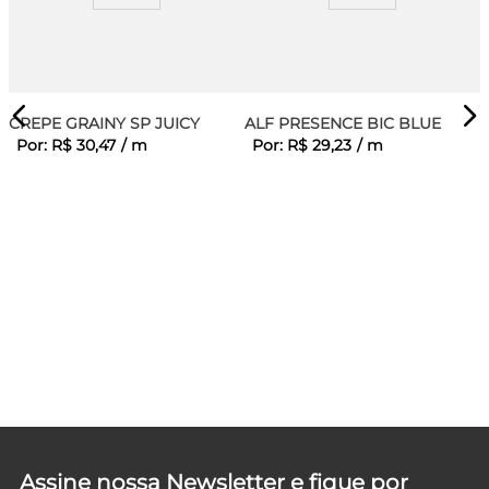
CREPE GRAINY SP JUICY
ALF PRESENCE BIC BLUE
Por:
R$
30
,
47
/
m
Por:
R$
29
,
23
/
m
D
Assine nossa Newsletter e fique por