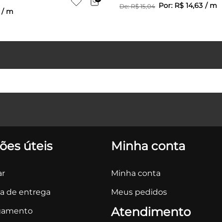
Por:
R$
14
,
63
/
m
De:
R$
15
,
04
/
m
ões úteis
Minha conta
r
Minha conta
ca de entrega
Meus pedidos
Atendimento
gamento