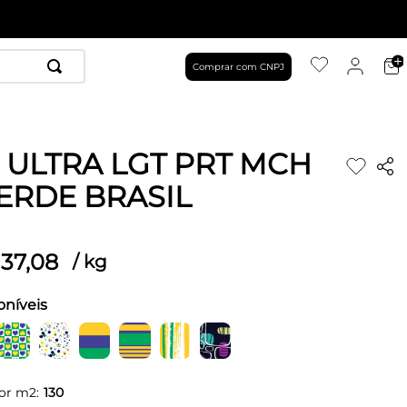
Comprar com CNPJ
 ULTRA LGT PRT MCH
VERDE BRASIL
37
,
08
/
kg
oníveis
or m2:
130