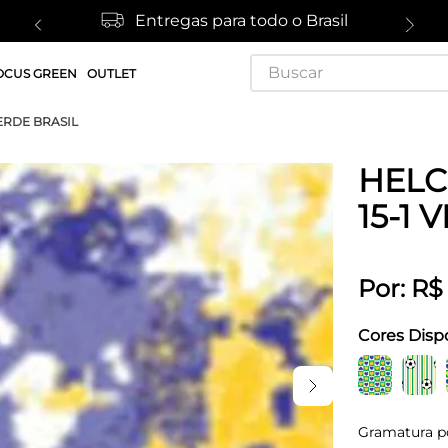
Entregas para todo o Brasil
Buscar
OCUS GREEN
OUTLET
VERDE BRASIL
HELC
15-1 
Por:
R$
Cores Disp
Gramatura p