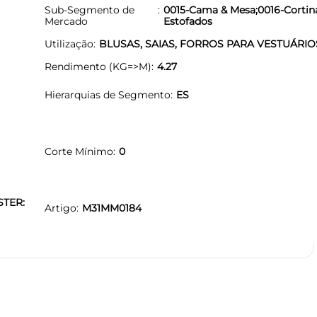
Sub-Segmento de
0015-Cama & Mesa;0016-Cortina
Mercado
Estofados
Utilização
BLUSAS, SAIAS, FORROS PARA VESTUÁRIO
Rendimento (KG=>M)
4.27
Hierarquias de Segmento
ES
Corte Mínimo
0
STER:
Artigo
M31MM0184