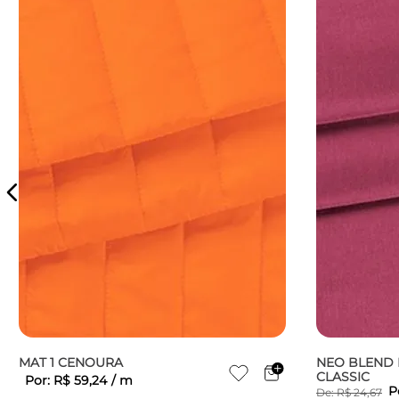
MAT 1 CENOURA
NEO BLEND 
CLASSIC
Por:
R$
59
,
24
/
m
P
De:
R$
24
,
67