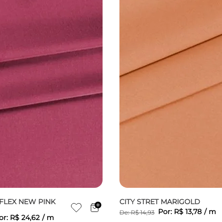
FLEX NEW PINK
CITY STRET MARIGOLD
Por:
R$
13
,
78
/
m
De:
R$
14
,
93
or:
R$
24
,
62
/
m