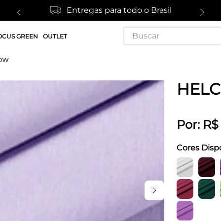
Entregas para todo o Brasil
Buscar
OCUS GREEN
OUTLET
NOW
HELC
Por:
R$
Cores Disp