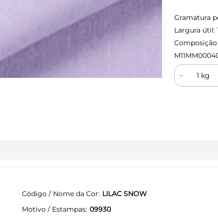
Gramatura p
Largura útil:
Composição (
M11MM0004
－
Código / Nome da Cor
LILAC SNOW
Motivo / Estampas
09930