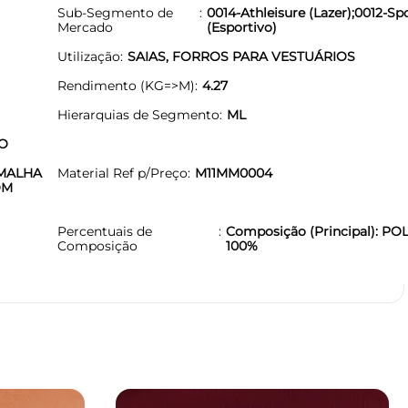
Sub-Segmento de
0014-Athleisure (Lazer);0012-Sp
Mercado
(Esportivo)
Utilização
SAIAS, FORROS PARA VESTUÁRIOS
Rendimento (KG=>M)
4.27
Hierarquias de Segmento
ML
O
.MALHA
Material Ref p/Preço
M11MM0004
OM
Percentuais de
Composição (Principal): PO
Composição
100%