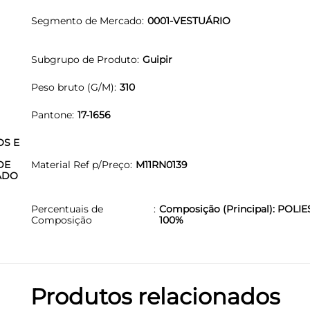
Segmento de Mercado
0001-VESTUÁRIO
Subgrupo de Produto
Guipir
Peso bruto (G/M)
310
Pantone
17-1656
OS E
DE
Material Ref p/Preço
M11RN0139
ADO
Percentuais de
Composição (Principal): POLIE
Composição
100%
Produtos relacionados