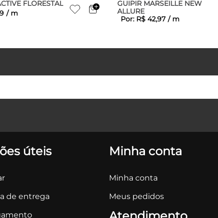
ACTIVE FLORESTAL
GUIPIR MARSEILLE NEW
ALLURE
9
/
m
Por:
R$
42
,
97
/
m
ões úteis
Minha conta
r
Minha conta
ca de entrega
Meus pedidos
Atendimento
gamento