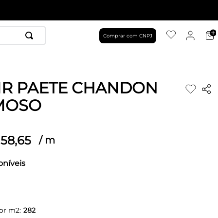
Comprar com CNPJ
IR PAETE CHANDON
MOSO
58
,
65
/
m
oníveis
or m2:
282