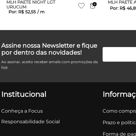
MLH PAETE NIGHT LGT
MLH PAETE 
URUCUM
Por:
R$
46
,
8
Por:
R$
52
,
55
/
m
Assine nossa Newsletter e fique
por dentro das novidades!
Ao assinar, aceito receber emails com promoções da
loja
Institucional
Informaç
Conheça a Focus
Como compra
Responsabilidade Social
Prazo e políti
Forma de pa