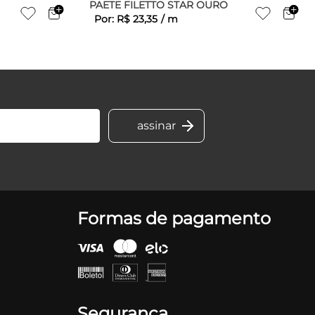
PAETE FILETTO STAR OURO
Por:
R$
23
,
35
/
m
Formas de pagamento
Segurança