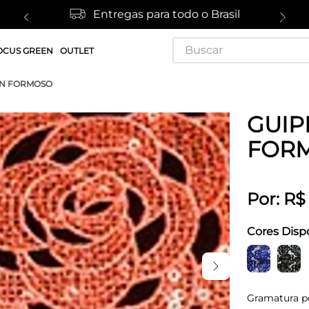
Entregas para todo o Brasil
Buscar
OCUS GREEN
OUTLET
ON FORMOSO
GUIP
FOR
Por:
R$
Cores Disp
Gramatura p