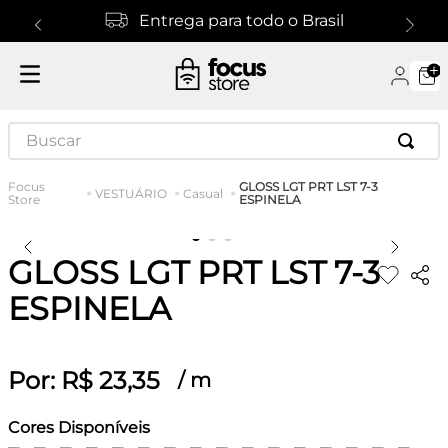
Entrega para todo o Brasil
Buscar
GLOSS LGT PRT LST 7-3
VESTUÁRIO
Casual
ESPINELA
GLOSS LGT PRT LST 7-3
ESPINELA
Por:
R$
23
,
35
/
m
Cores Disponíveis