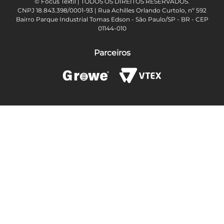
© Focus Têxtil | TODOS OS DIREITOS RESERVADOS.
CNPJ 18.843.398/0001-93 | Rua Achilles Orlando Curtolo, nº 592
Bairro Parque Industrial Tomas Edson - São Paulo/SP - BR - CEP
01144-010
Parceiros