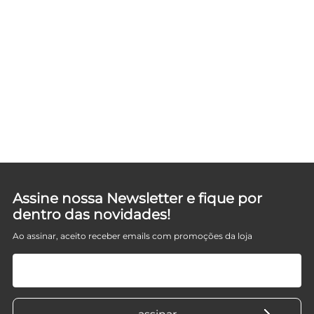
F
Assine nossa Newsletter e fique por
dentro das novidades!
Ao assinar, aceito receber emails com promoções da loja