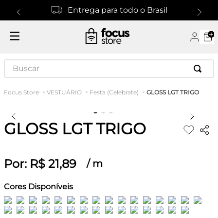
Entrega para todo o Brasil
Buscar
GLOSS LGT TRIGO
VESTUÁRIO
Festa (Celebrate)
GLOSS LGT TRIGO
Por:
R$
21
,
89
/
m
Cores Disponíveis