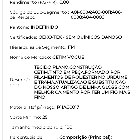
Rendimento (KG=>M)
0.00
Código do Sub-Segmento
A01-0004;A09-0011;A06-
de Mercado
0008;A04-0006
Pantone
INDEFINIDO
Certificados
OEKO-TEX - SEM QUÍMICOS DANOSO
Hierarquias de Segmento
FM
Nome de Mercado
CETIM VOGUE
TECIDO PLANO,CONSTRUÇÃO
CETIM,TINTO EM PEÇA,FORMADO POR
FILAMENTOS DE POLIÉSTER NO URDUME
Descrição
E TRAMA.ATUALIZACAO E SUBSTITUICAO
geral
DO NOSSO ARTIGO DE LINHA GLOSS COM
MELHOR CAIMENTO POR TER UM FIO MAIS
FINO
Material Ref p/Preço
P11AC0017
Corte Mínimo
25
Tamanho médio do rolo
100
Percentuais de
Composição (Principal):