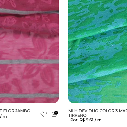
ST FLOR JAMBO
MLH DEV DUO COLOR 3 MA
TIRRENO
/
m
Por:
R$
9
,
61
/
m