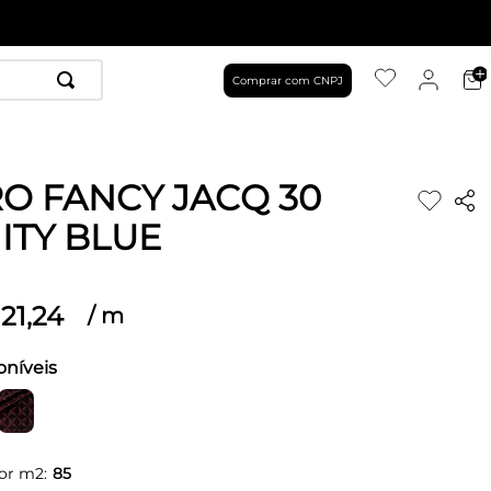
Comprar com CNPJ
O FANCY JACQ 30
NITY BLUE
21
,
24
/
m
oníveis
or m2:
85