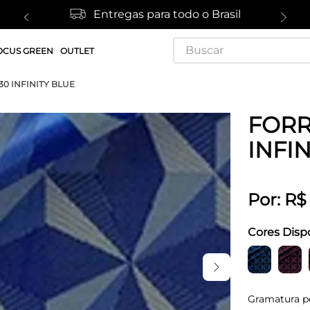
Entregas para todo o Brasil
Buscar
OCUS GREEN
OUTLET
0 INFINITY BLUE
FORR
INFI
Por:
R$
Cores Disp
Gramatura p