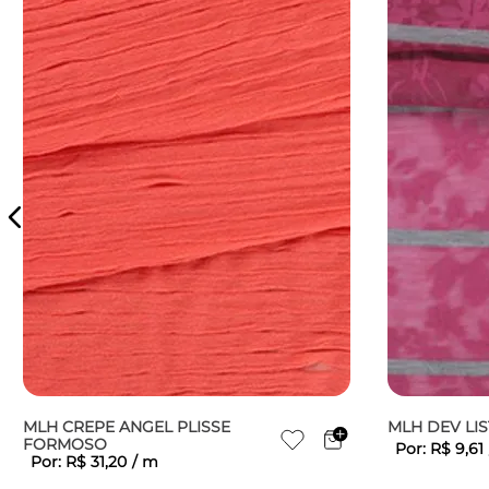
MLH CREPE ANGEL PLISSE
MLH DEV LI
FORMOSO
Por:
R$
9
,
61
Por:
R$
31
,
20
/
m