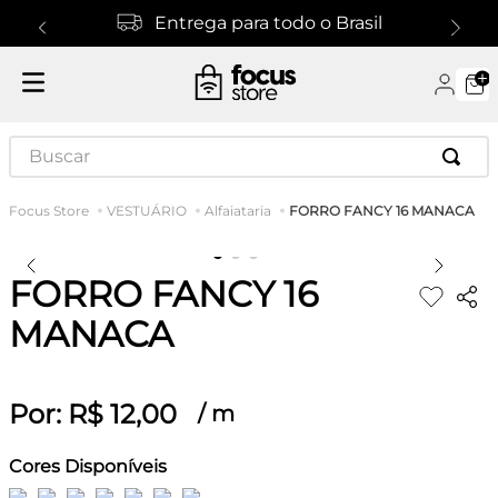
Entrega para todo o Brasil
Buscar
FORRO FANCY 16 MANACA
VESTUÁRIO
Alfaiataria
FORRO FANCY 16
MANACA
Por:
R$
12
,
00
/
m
Cores Disponíveis