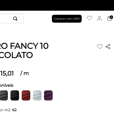
Comprar com CNPJ
O FANCY 10
COLATO
15
,
01
/
m
oníveis
or m2:
62