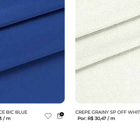
CE BIC BLUE
CREPE GRAINY SP OFF WHI
3
/
m
Por:
R$
30
,
47
/
m