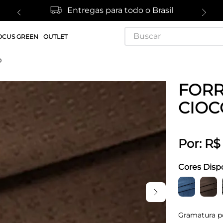
Entregas para todo o Brasil
Buscar
OCUS GREEN
OUTLET
O
FORR
CIOC
Por:
R$
Cores Disp
Gramatura p