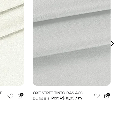
TE
OXF STRET TINTO BAS ACO
Por:
R$
10
,
95
/
m
De:
R$
11
,
13