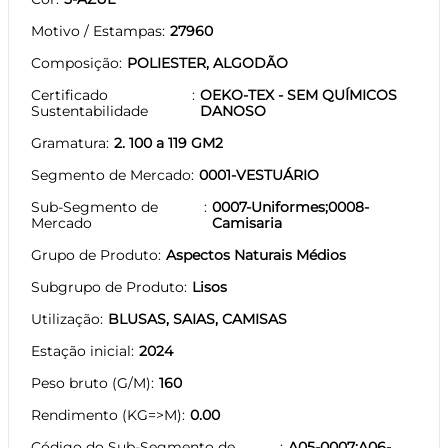
Motivo / Estampas
27960
Composição
POLIESTER, ALGODÃO
Certificado
OEKO-TEX - SEM QUÍMICOS
Sustentabilidade
DANOSO
Gramatura
2. 100 a 119 GM2
Segmento de Mercado
0001-VESTUÁRIO
Sub-Segmento de
0007-Uniformes;0008-
Mercado
Camisaria
Grupo de Produto
Aspectos Naturais Médios
Subgrupo de Produto
Lisos
Utilização
BLUSAS, SAIAS, CAMISAS
Estação inicial
2024
Peso bruto (G/M)
160
Rendimento (KG=>M)
0.00
Código do Sub-Segmento de
A05-0007;A06-