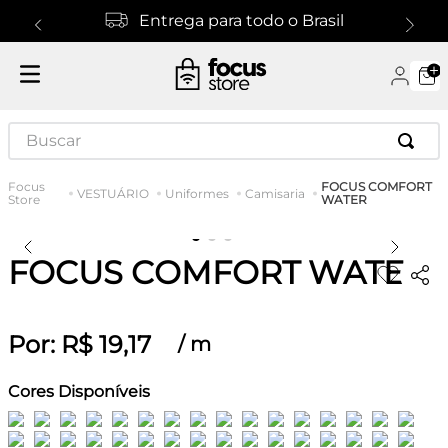
Entrega para todo o Brasil
Buscar
FOCUS COMFORT
VESTUÁRIO
Uniformes
Camisaria
WATER
FOCUS COMFORT WATER
Por:
R$
19
,
17
/
m
Cores Disponíveis