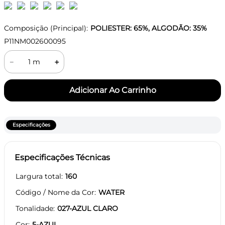
Composição (Principal):
POLIESTER: 65%, ALGODÃO: 35%
P11NM002600095
－
＋
Especificações
Especificações Técnicas
Largura total
160
Código / Nome da Cor
WATER
Tonalidade
027-AZUL CLARO
Cor
5-AZUL