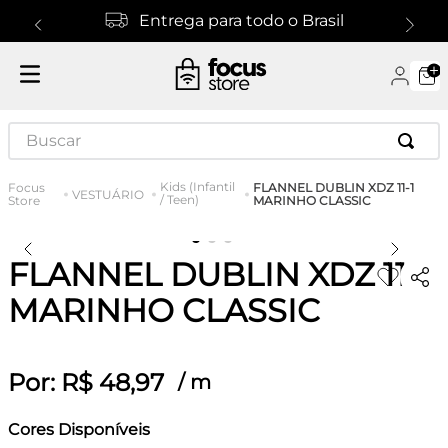
Entrega para todo o Brasil
Buscar
Kids (Infantil
FLANNEL DUBLIN XDZ 11-1
VESTUÁRIO
/ Teen)
MARINHO CLASSIC
FLANNEL DUBLIN XDZ 11-1
MARINHO CLASSIC
Por:
R$
48
,
97
/
m
Cores Disponíveis