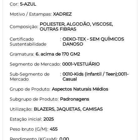
Cor
5-AZUL
Motivo / Estampas
XADREZ
POLIESTER, ALGODÃO, VISCOSE,
Composição
OUTRAS FIBRAS
Certificado
OEKO-TEX - SEM QUÍMICOS
Sustentabilidade
DANOSO
Gramatura
6. acima de 170 GM2
Segmento de Mercado
0001-VESTUÁRIO
Sub-Segmento de
0010-Kids (Infantil / Teen);0011-
Mercado
Casual
Grupo de Produto
Aspectos Naturais Médios
Subgrupo de Produto
Padronagens
Utilização
BLAZERS, JAQUETAS, CAMISAS
Estação inicial
2025
Peso bruto (G/M)
455
Rendimento (KG=>M)
0.00