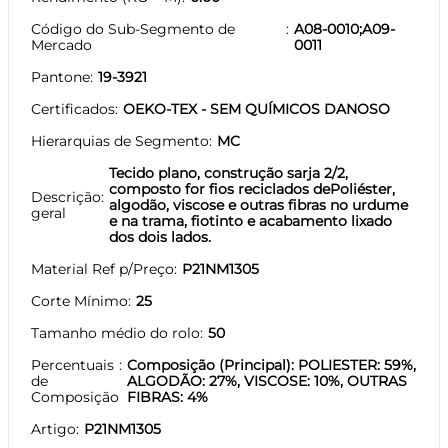
Código do Sub-Segmento de
A08-0010;A09-
Mercado
0011
Pantone
19-3921
Certificados
OEKO-TEX - SEM QUÍMICOS DANOSO
Hierarquias de Segmento
MC
Tecido plano, construção sarja 2/2,
composto for fios reciclados dePoliéster,
Descrição
algodão, viscose e outras fibras no urdume
geral
e na trama, fiotinto e acabamento lixado
dos dois lados.
Material Ref p/Preço
P21NM1305
Corte Mínimo
25
Tamanho médio do rolo
50
Percentuais
Composição (Principal): POLIESTER: 59%,
de
ALGODÃO: 27%, VISCOSE: 10%, OUTRAS
Composição
FIBRAS: 4%
Artigo
P21NM1305