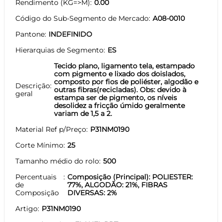
Rendimento (KG=>M)
0.00
Código do Sub-Segmento de Mercado
A08-0010
Pantone
INDEFINIDO
Hierarquias de Segmento
ES
Tecido plano, ligamento tela, estampado
com pigmento e lixado dos doislados,
composto por fios de poliéster, algodão e
Descrição
outras fibras(recicladas). Obs: devido à
geral
estampa ser de pigmento, os níveis
desolidez a fricção úmido geralmente
variam de 1,5 a 2.
Material Ref p/Preço
P31NM0190
Corte Mínimo
25
Tamanho médio do rolo
500
Percentuais
Composição (Principal): POLIESTER:
de
77%, ALGODÃO: 21%, FIBRAS
Composição
DIVERSAS: 2%
Artigo
P31NM0190