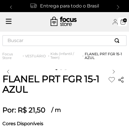
Entrega para todo o Brasil
Buscar
Kids (Infantil /
FLANEL PRT FGR 15-1
VESTUÁRIO
Teen)
AZUL
FLANEL PRT FGR 15-1
AZUL
Por:
R$
21
,
50
/
m
Cores Disponíveis