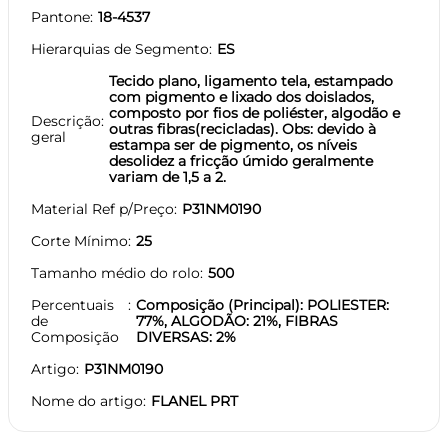
Pantone
18-4537
Hierarquias de Segmento
ES
Tecido plano, ligamento tela, estampado
com pigmento e lixado dos doislados,
composto por fios de poliéster, algodão e
Descrição
outras fibras(recicladas). Obs: devido à
geral
estampa ser de pigmento, os níveis
desolidez a fricção úmido geralmente
variam de 1,5 a 2.
Material Ref p/Preço
P31NM0190
Corte Mínimo
25
Tamanho médio do rolo
500
Percentuais
Composição (Principal): POLIESTER:
de
77%, ALGODÃO: 21%, FIBRAS
Composição
DIVERSAS: 2%
Artigo
P31NM0190
Nome do artigo
FLANEL PRT