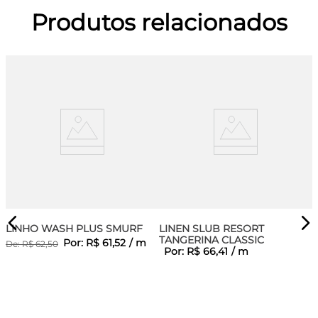
Produtos relacionados
LINHO WASH PLUS SMURF
LINEN SLUB RESORT
TANGERINA CLASSIC
Por:
R$
61
,
52
/
m
De:
R$
62
,
50
Por:
R$
66
,
41
/
m