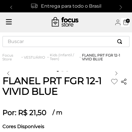
Entrega para todo o Brasil
Buscar
Kids (Infantil /
FLANEL PRT FGR 12-1
VESTUÁRIO
Teen)
VIVID BLUE
FLANEL PRT FGR 12-1
VIVID BLUE
Por:
R$
21
,
50
/
m
Cores Disponíveis