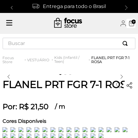
Entrega para todo o Brasil
Buscar
Kids (Infantil /
FLANEL PRT FGR 7-1
VESTUÁRIO
Teen)
ROSA
FLANEL PRT FGR 7-1 ROSA
Por:
R$
21
,
50
/
m
Cores Disponíveis