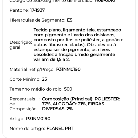
Código do Sub-Segmento de Mercado
A08-0010
Pantone
17-1937
Hierarquias de Segmento
ES
Tecido plano, ligamento tela, estampado
com pigmento e lixado dos doislados,
composto por fios de poliéster, algodão e
Descrição
outras fibras(recicladas). Obs: devido à
geral
estampa ser de pigmento, os níveis
desolidez a fricção úmido geralmente
variam de 1,5 a 2.
Material Ref p/Preço
P31NM0190
Corte Mínimo
25
Tamanho médio do rolo
500
Percentuais
Composição (Principal): POLIESTER:
de
77%, ALGODÃO: 21%, FIBRAS
Composição
DIVERSAS: 2%
Artigo
P31NM0190
Nome do artigo
FLANEL PRT