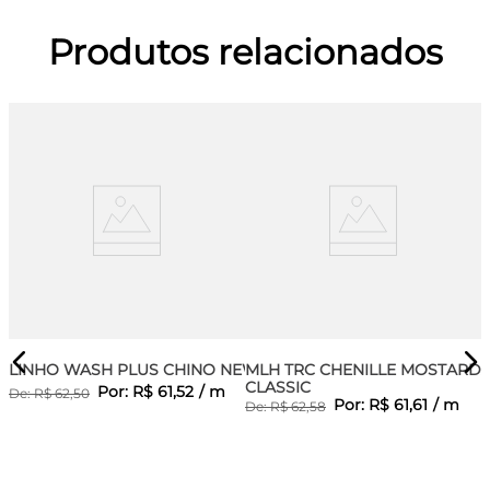
Produtos relacionados
LINHO WASH PLUS CHINO NEW
MLH TRC CHENILLE MOSTARD
CLASSIC
Por:
R$
61
,
52
/
m
De:
R$
62
,
50
Por:
R$
61
,
61
/
m
De:
R$
62
,
58