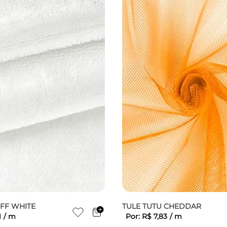
OFF WHITE
TULE TUTU CHEDDAR
1
/
m
Por:
R$
7
,
83
/
m