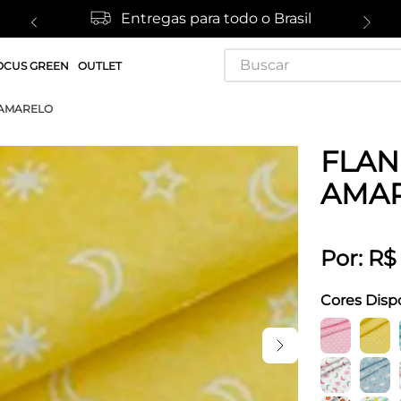
Entregas para todo o Brasil
Buscar
OCUS GREEN
OUTLET
 AMARELO
FLAN
AMA
Por:
R$
Cores Disp