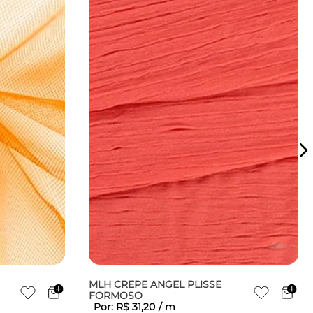
MLH CREPE ANGEL PLISSE
FORMOSO
Por:
R$
31
,
20
/
m