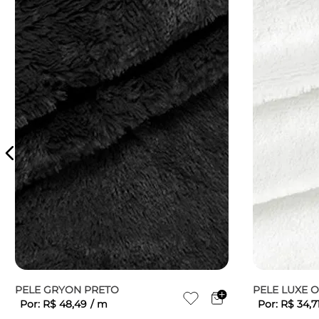
PELE GRYON PRETO
PELE LUXE 
Por:
R$
48
,
49
/
m
Por:
R$
34
,
7