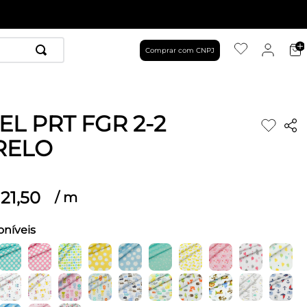
Comprar com CNPJ
EL PRT FGR 2-2
RELO
21
,
50
/
m
oníveis