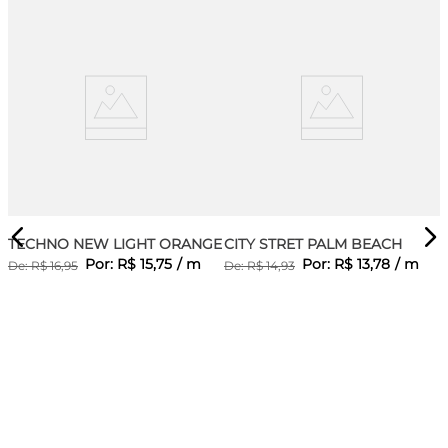
TECHNO NEW LIGHT ORANGE
CITY STRET PALM BEACH
Por:
R$
15
,
75
/
m
Por:
R$
13
,
78
/
m
De:
R$
16
,
95
De:
R$
14
,
93