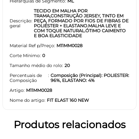
Hierarquias de Segmento
ML
TECIDO EM MALHA POR
TRAMA,CONSTRUÇÃO JERSEY, TINTO EM
Descrição
PEÇA, FORMADO POR FIOS DE FIBRAS DE
geral
POLIÉSTER + ELASTANO.MALHA LEVE E
COM TOQUE NATURAL.ÓTIMO CAIMENTO
E BOA ELASTICIDADE
Material Ref p/Preço
M11MM0028
Corte Mínimo
0
Tamanho médio do rolo
20
Percentuais de
Composição (Principal): POLIESTER:
Composição
96%, ELASTANO: 4%
Artigo
M11MM0028
Nome do artigo
FIT ELAST 160 NEW
Produtos relacionados