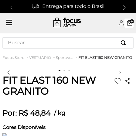
Entrega para todo o Brasil
Buscar
FIT ELAST 160 NEW GRANITO
VESTUÁRIO
Sportwea
FIT ELAST 160 NEW
GRANITO
Por:
R$
48
,
84
/
kg
Cores Disponíveis