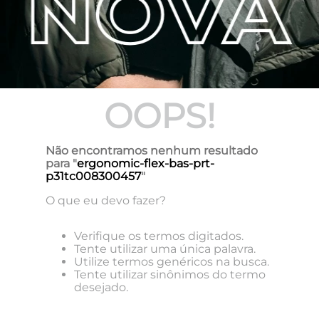
OOPS!
Não encontramos nenhum resultado
para "
ergonomic-flex-bas-prt-
p31tc008300457
"
O que eu devo fazer?
Verifique os termos digitados.
Tente utilizar uma única palavra.
Utilize termos genéricos na busca.
Tente utilizar sinônimos do termo
desejado.