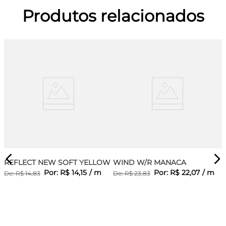
Produtos relacionados
REFLECT NEW SOFT YELLOW
WIND W/R MANACA
Por:
R$
14
,
15
/
m
Por:
R$
22
,
07
/
m
De:
R$
14
,
83
De:
R$
23
,
83