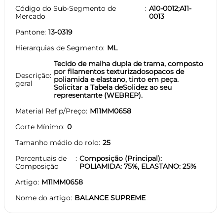
Código do Sub-Segmento de
A10-0012;A11-
Mercado
0013
Pantone
13-0319
Hierarquias de Segmento
ML
Tecido de malha dupla de trama, composto
por filamentos texturizadosopacos de
Descrição
poliamida e elastano, tinto em peça.
geral
Solicitar a Tabela deSolidez ao seu
representante (WEBREP).
Material Ref p/Preço
M11MM0658
Corte Mínimo
0
Tamanho médio do rolo
25
Percentuais de
Composição (Principal):
Composição
POLIAMIDA: 75%, ELASTANO: 25%
Artigo
M11MM0658
Nome do artigo
BALANCE SUPREME