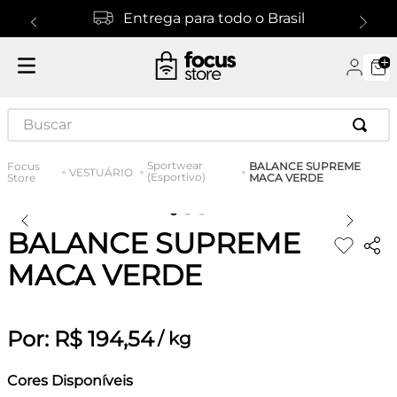
Entrega para todo o Brasil
Buscar
Sportwear
BALANCE SUPREME
VESTUÁRIO
(Esportivo)
MACA VERDE
BALANCE SUPREME
MACA VERDE
Por:
R$
194
,
54
/
kg
Cores Disponíveis