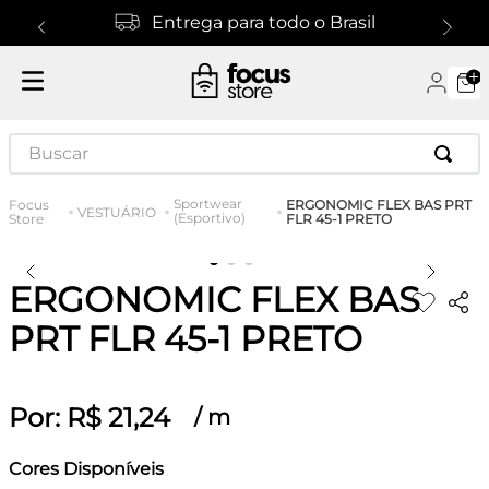
Entrega para todo o Brasil
Buscar
Sportwear
ERGONOMIC FLEX BAS PRT
VESTUÁRIO
(Esportivo)
FLR 45-1 PRETO
ERGONOMIC FLEX BAS
PRT FLR 45-1 PRETO
Por:
R$
21
,
24
/
m
Cores Disponíveis