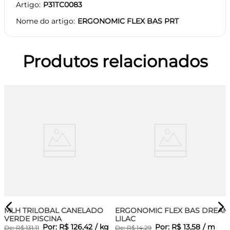
Artigo
P31TC0083
Nome do artigo
ERGONOMIC FLEX BAS PRT
Produtos relacionados
MLH TRILOBAL CANELADO
ERGONOMIC FLEX BAS DREAM
VERDE PISCINA
LILAC
Por:
R$
126
,
42
/
kg
Por:
R$
13
,
58
/
m
De:
R$
131
,
11
De:
R$
14
,
29