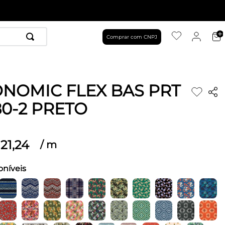
Comprar com CNPJ
NOMIC FLEX BAS PRT
80-2 PRETO
21
,
24
/
m
oníveis