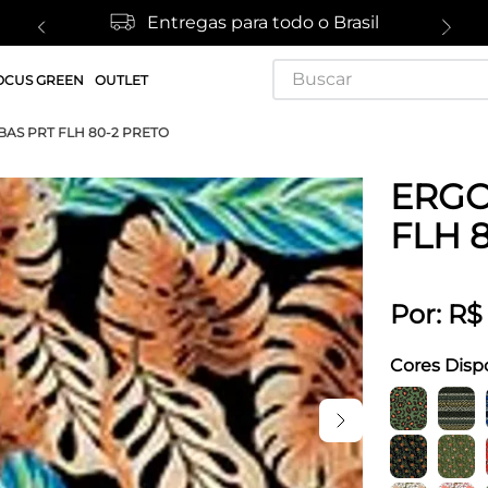
Entregas para todo o Brasil
Buscar
OCUS GREEN
OUTLET
AS PRT FLH 80-2 PRETO
ERGO
FLH 
Por:
R$
Cores Disp