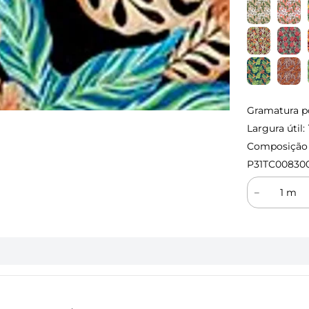
Gramatura p
Largura útil:
Composição (
P31TC00830
－