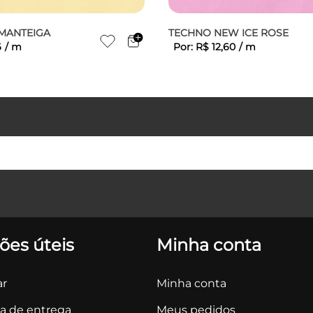
 MANTEIGA
TECHNO NEW ICE ROSE
6
/
m
Por:
R$
12
,
60
/
m
ões úteis
Minha conta
r
Minha conta
ca de entrega
Meus pedidos