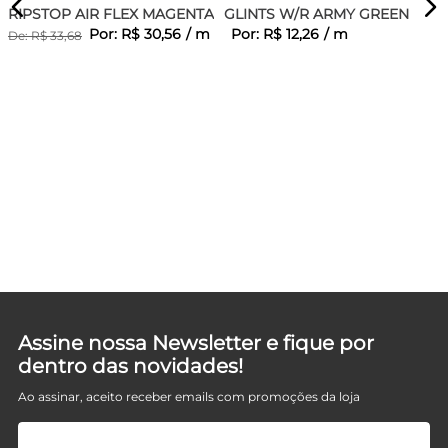
RIPSTOP AIR FLEX MAGENTA
GLINTS W/R ARMY GREEN
Por:
R$
30
,
56
/
m
Por:
R$
12
,
26
/
m
De:
R$
33
,
68
D
Assine nossa Newsletter e fique por
dentro das novidades!
Ao assinar, aceito receber emails com promoções da loja