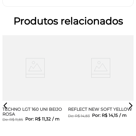
Produtos relacionados
TECHNO LGT 160 UNI BEIJO
REFLECT NEW SOFT YELLOW
ROSA
Por:
R$
14
,
15
/
m
De:
R$
14
,
83
Por:
R$
11
,
32
/
m
De:
R$
11
,
85