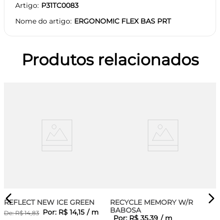
Artigo
P31TC0083
Nome do artigo
ERGONOMIC FLEX BAS PRT
Produtos relacionados
REFLECT NEW ICE GREEN
RECYCLE MEMORY W/R
BABOSA
Por:
R$
14
,
15
/
m
De:
R$
14
,
83
Por:
R$
35
,
39
/
m