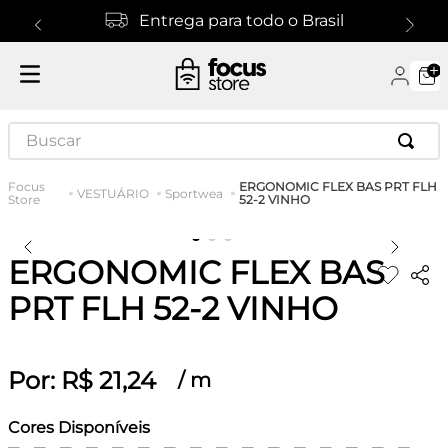
Entrega para todo o Brasil
Buscar
ERGONOMIC FLEX BAS PRT FLH
VESTUÁRIO
Sportwea
52-2 VINHO
ERGONOMIC FLEX BAS
PRT FLH 52-2 VINHO
Por:
R$
21
,
24
/
m
Cores Disponíveis