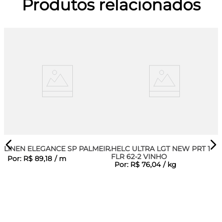
Produtos relacionados
LINEN ELEGANCE SP PALMEIRA
HELC ULTRA LGT NEW PRT 1
FLR 62-2 VINHO
Por:
R$
89
,
18
/
m
Por:
R$
76
,
04
/
kg