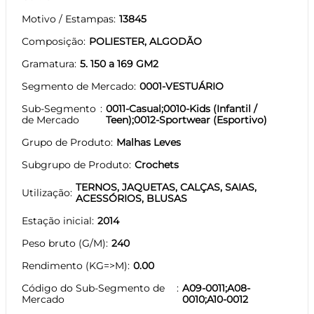
Motivo / Estampas
13845
Composição
POLIESTER, ALGODÃO
Gramatura
5. 150 a 169 GM2
Segmento de Mercado
0001-VESTUÁRIO
Sub-Segmento
0011-Casual;0010-Kids (Infantil /
de Mercado
Teen);0012-Sportwear (Esportivo)
Grupo de Produto
Malhas Leves
Subgrupo de Produto
Crochets
TERNOS, JAQUETAS, CALÇAS, SAIAS,
Utilização
ACESSÓRIOS, BLUSAS
Estação inicial
2014
Peso bruto (G/M)
240
Rendimento (KG=>M)
0.00
Código do Sub-Segmento de
A09-0011;A08-
Mercado
0010;A10-0012