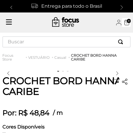
Entrega para todo o Brasil
Buscar
CROCHET BORD HANNA
VESTUÁRIO
Casual
CARIBE
CROCHET BORD HANNA
CARIBE
Por:
R$
48
,
84
/
m
Cores Disponíveis