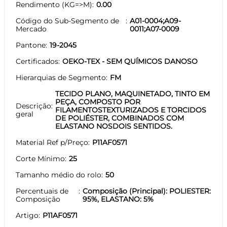
Rendimento (KG=>M)
0.00
Código do Sub-Segmento de
A01-0004;A09-
Mercado
0011;A07-0009
Pantone
19-2045
Certificados
OEKO-TEX - SEM QUÍMICOS DANOSO
Hierarquias de Segmento
FM
TECIDO PLANO, MAQUINETADO, TINTO EM
PEÇA, COMPOSTO POR
Descrição
FILAMENTOSTEXTURIZADOS E TORCIDOS
geral
DE POLIÉSTER, COMBINADOS COM
ELASTANO NOSDOIS SENTIDOS.
Material Ref p/Preço
P11AF0571
Corte Mínimo
25
Tamanho médio do rolo
50
Percentuais de
Composição (Principal): POLIESTER:
Composição
95%, ELASTANO: 5%
Artigo
P11AF0571