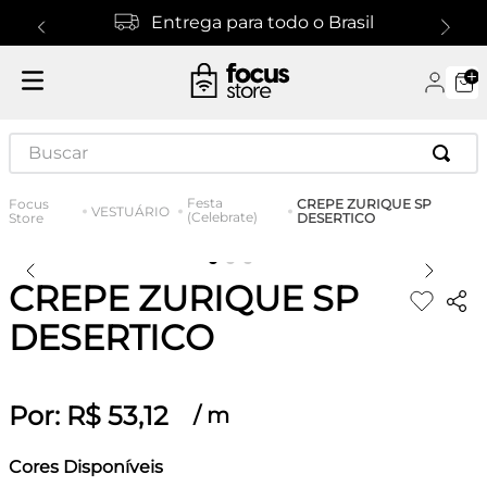
Entrega para todo o Brasil
Buscar
Festa
CREPE ZURIQUE SP
VESTUÁRIO
(Celebrate)
DESERTICO
CREPE ZURIQUE SP
DESERTICO
Por:
R$
53
,
12
/
m
Cores Disponíveis