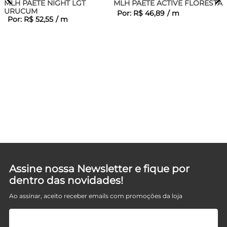
MLH PAETE NIGHT LGT
MLH PAETE ACTIVE FLORESTAL
URUCUM
Por:
R$
46
,
89
/
m
Por:
R$
52
,
55
/
m
Assine nossa Newsletter e fique por
dentro das novidades!
Ao assinar, aceito receber emails com promoções da loja