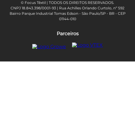
© Focus Têxtil | TODOS OS DIREITOS RESERVADOS.
CNPJ 18.843.398/0001-93 | Rua Achilles Orlando Curtolo, nº 592
Bairro Parque Industrial Tomas Edson - São Paulo/SP - BR - CEP
01144-010
Parceiros