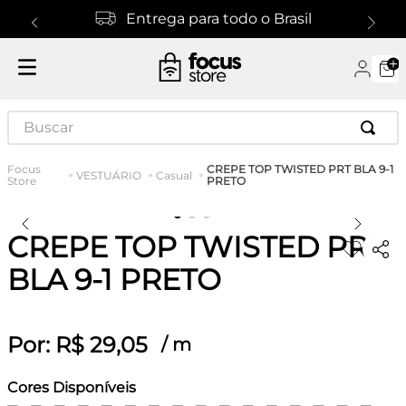
Entrega para todo o Brasil
Buscar
CREPE TOP TWISTED PRT BLA 9-1
VESTUÁRIO
Casual
PRETO
CREPE TOP TWISTED PRT
BLA 9-1 PRETO
Por:
R$
29
,
05
/
m
Cores Disponíveis