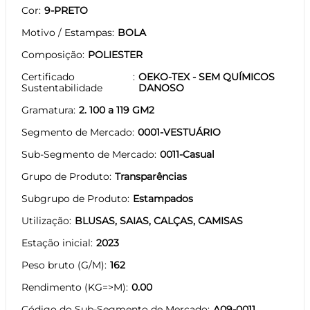
Cor
9-PRETO
Motivo / Estampas
BOLA
Composição
POLIESTER
Certificado
OEKO-TEX - SEM QUÍMICOS
Sustentabilidade
DANOSO
Gramatura
2. 100 a 119 GM2
Segmento de Mercado
0001-VESTUÁRIO
Sub-Segmento de Mercado
0011-Casual
Grupo de Produto
Transparências
Subgrupo de Produto
Estampados
Utilização
BLUSAS, SAIAS, CALÇAS, CAMISAS
Estação inicial
2023
Peso bruto (G/M)
162
Rendimento (KG=>M)
0.00
Código do Sub-Segmento de Mercado
A09-0011