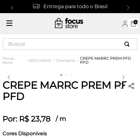
Entrega para todo o Brasil
Buscar
CREPE MARRC PREM PFD
VESTUÁRIO
Camisaria
PFD
CREPE MARRC PREM PFD
PFD
Por:
R$
23
,
78
/
m
Cores Disponíveis