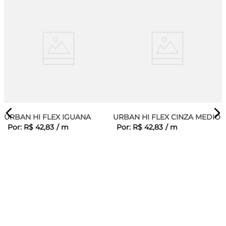
URBAN HI FLEX IGUANA
URBAN HI FLEX CINZA MEDIO
Por:
R$
42
,
83
/
m
Por:
R$
42
,
83
/
m
F