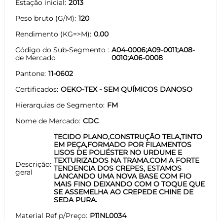
Estação inicial
2013
Peso bruto (G/M)
120
Rendimento (KG=>M)
0.00
Código do Sub-Segmento
A04-0006;A09-0011;A08-
de Mercado
0010;A06-0008
Pantone
11-0602
Certificados
OEKO-TEX - SEM QUÍMICOS DANOSO
Hierarquias de Segmento
FM
Nome de Mercado
CDC
TECIDO PLANO,CONSTRUÇÃO TELA,TINTO
EM PEÇA,FORMADO POR FILAMENTOS
LISOS DE POLIÉSTER NO URDUME E
TEXTURIZADOS NA TRAMA.COM A FORTE
Descrição
TENDENCIA DOS CREPES, ESTAMOS
geral
LANCANDO UMA NOVA BASE COM FIO
MAIS FINO DEIXANDO COM O TOQUE QUE
SE ASSEMELHA AO CREPEDE CHINE DE
SEDA PURA.
Material Ref p/Preço
P11NL0034