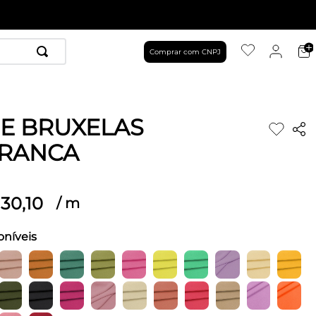
Comprar com CNPJ
E BRUXELAS
RANCA
30
,
10
/
m
oníveis