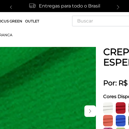
Entregas para todo o Brasil
Buscar
OCUS GREEN
OUTLET
ERANCA
CREP
ESPE
Por:
R$
Cores Disp