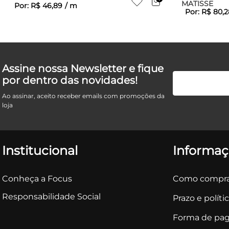
MATISSE
Por:
R$
46
,
89
/
m
Por:
R$
80
,
2
Assine nossa Newsletter e fique
por dentro das novidades!
Ao assinar, aceito receber emails com promoções da
loja
Institucional
Informaç
Conheça a Focus
Como compra
Responsabilidade Social
Prazo e políti
Forma de pa