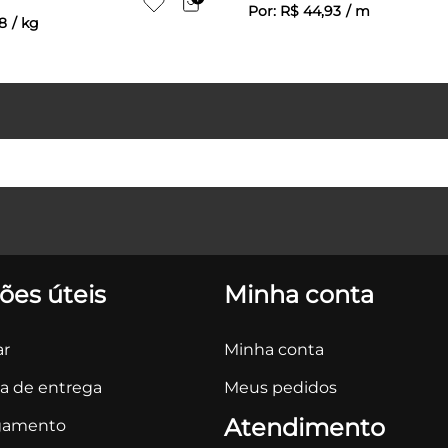
Por:
R$
44
,
93
/
m
8
/
kg
ões úteis
Minha conta
r
Minha conta
ca de entrega
Meus pedidos
Atendimento
gamento