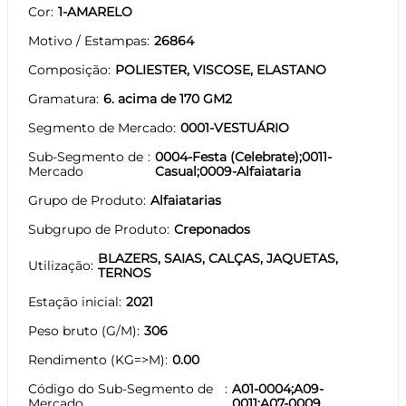
Cor
1-AMARELO
Motivo / Estampas
26864
Composição
POLIESTER, VISCOSE, ELASTANO
Gramatura
6. acima de 170 GM2
Segmento de Mercado
0001-VESTUÁRIO
Sub-Segmento de
0004-Festa (Celebrate);0011-
Mercado
Casual;0009-Alfaiataria
Grupo de Produto
Alfaiatarias
Subgrupo de Produto
Creponados
BLAZERS, SAIAS, CALÇAS, JAQUETAS,
Utilização
TERNOS
Estação inicial
2021
Peso bruto (G/M)
306
Rendimento (KG=>M)
0.00
Código do Sub-Segmento de
A01-0004;A09-
Mercado
0011;A07-0009