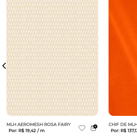
MLH AEROMESH ROSA FAIRY
CHIF DE ML
Por:
R$
19
,
42
/
m
Por:
R$
137
,
1