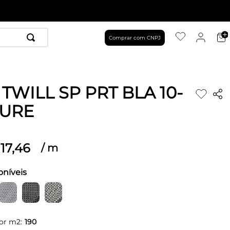
Comprar com CNPJ
TWILL SP PRT BLA 10-
LURE
17
,
46
/
m
oníveis
or m2:
190