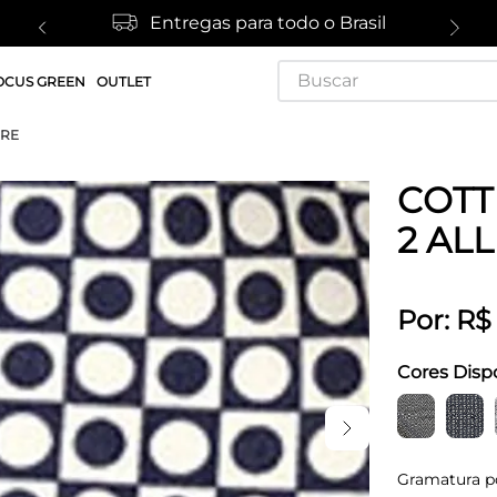
Entregas para todo o Brasil
Buscar
OCUS GREEN
OUTLET
URE
COTT 
2 AL
Por:
R$
Cores Disp
Gramatura p