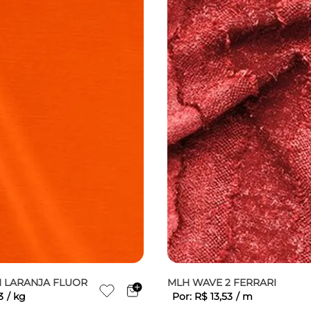
H LARANJA FLUOR
MLH WAVE 2 FERRARI
3
/
kg
Por:
R$
13
,
53
/
m