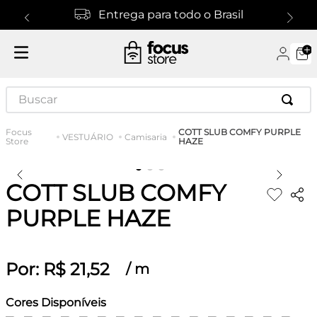
Entrega para todo o Brasil
Buscar
COTT SLUB COMFY PURPLE
VESTUÁRIO
Camisaria
HAZE
COTT SLUB COMFY
PURPLE HAZE
Por:
R$
21
,
52
/
m
Cores Disponíveis