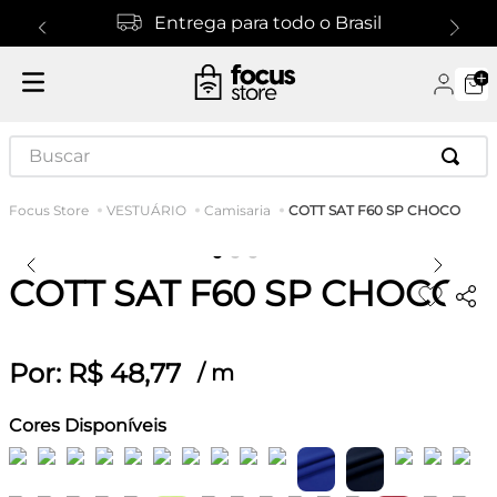
Entrega para todo o Brasil
Buscar
COTT SAT F60 SP CHOCO
VESTUÁRIO
Camisaria
COTT SAT F60 SP CHOCO
Por:
R$
48
,
77
/
m
Cores Disponíveis