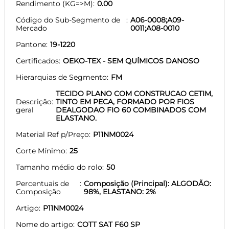
Rendimento (KG=>M)
0.00
Código do Sub-Segmento de
A06-0008;A09-
Mercado
0011;A08-0010
Pantone
19-1220
Certificados
OEKO-TEX - SEM QUÍMICOS DANOSO
Hierarquias de Segmento
FM
TECIDO PLANO COM CONSTRUCAO CETIM,
Descrição
TINTO EM PECA, FORMADO POR FIOS
geral
DEALGODAO FIO 60 COMBINADOS COM
ELASTANO.
Material Ref p/Preço
P11NM0024
Corte Mínimo
25
Tamanho médio do rolo
50
Percentuais de
Composição (Principal): ALGODÃO:
Composição
98%, ELASTANO: 2%
Artigo
P11NM0024
Nome do artigo
COTT SAT F60 SP