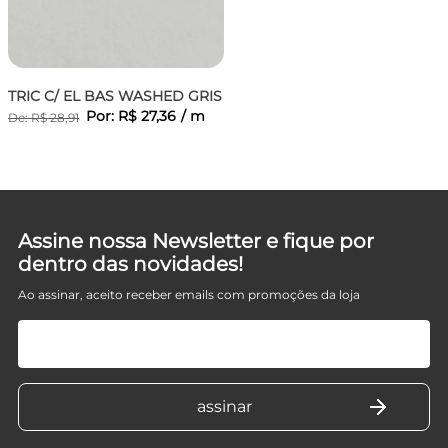
TRIC C/ EL BAS WASHED GRIS
Por:
R$
27
,
36
/
m
De:
R$
28
,
91
D
Assine nossa Newsletter e fique por
dentro das novidades!
Ao assinar, aceito receber emails com promoções da loja