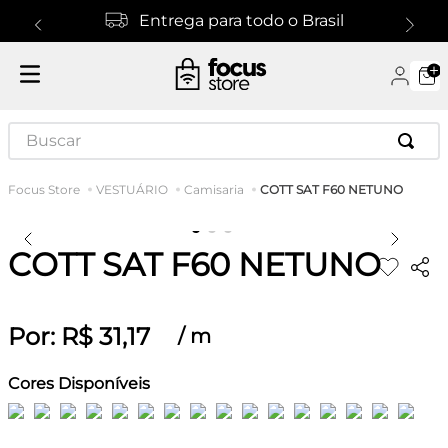
Entrega para todo o Brasil
Buscar
COTT SAT F60 NETUNO
VESTUÁRIO
Camisaria
COTT SAT F60 NETUNO
Por:
R$
31
,
17
/
m
Cores Disponíveis