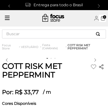
Entrega para todo o Brasil
Buscar
Festa
COTT RISK MET
VESTUÁRIO
(Celebrate)
PEPPERMINT
COTT RISK MET
PEPPERMINT
Por:
R$
33
,
77
/
m
Cores Disponíveis