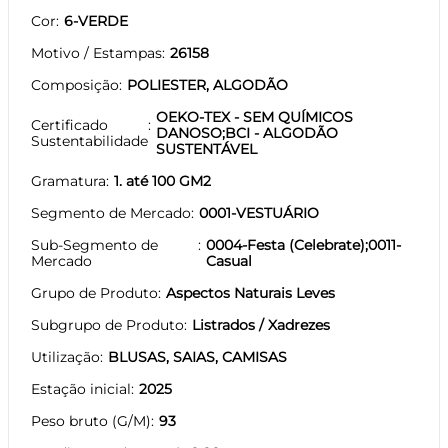
Cor
6-VERDE
Motivo / Estampas
26158
Composição
POLIESTER, ALGODÃO
OEKO-TEX - SEM QUÍMICOS
Certificado
DANOSO;BCI - ALGODÃO
Sustentabilidade
SUSTENTÁVEL
Gramatura
1. até 100 GM2
Segmento de Mercado
0001-VESTUÁRIO
Sub-Segmento de
0004-Festa (Celebrate);0011-
Mercado
Casual
Grupo de Produto
Aspectos Naturais Leves
Subgrupo de Produto
Listrados / Xadrezes
Utilização
BLUSAS, SAIAS, CAMISAS
Estação inicial
2025
Peso bruto (G/M)
93