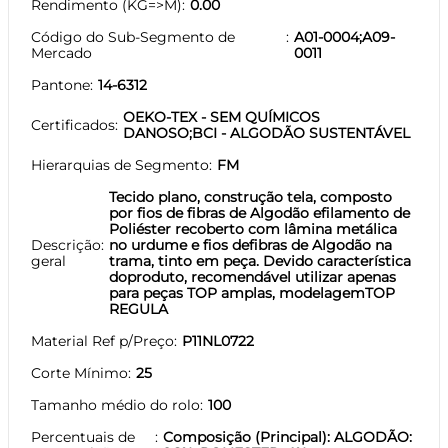
Rendimento (KG=>M)
0.00
Código do Sub-Segmento de
A01-0004;A09-
Mercado
0011
Pantone
14-6312
OEKO-TEX - SEM QUÍMICOS
Certificados
DANOSO;BCI - ALGODÃO SUSTENTÁVEL
Hierarquias de Segmento
FM
Tecido plano, construção tela, composto
por fios de fibras de Algodão efilamento de
Poliéster recoberto com lâmina metálica
Descrição
no urdume e fios defibras de Algodão na
geral
trama, tinto em peça. Devido característica
doproduto, recomendável utilizar apenas
para peças TOP amplas, modelagemTOP
REGULA
Material Ref p/Preço
P11NL0722
Corte Mínimo
25
Tamanho médio do rolo
100
Percentuais de
Composição (Principal): ALGODÃO: