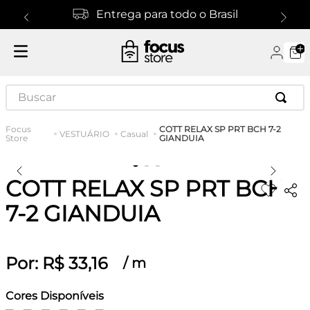
Entrega para todo o Brasil
Buscar
COTT RELAX SP PRT BCH 7-2
VESTUÁRIO
Casual
GIANDUIA
COTT RELAX SP PRT BCH
7-2 GIANDUIA
Por:
R$
33
,
16
/
m
Cores Disponíveis