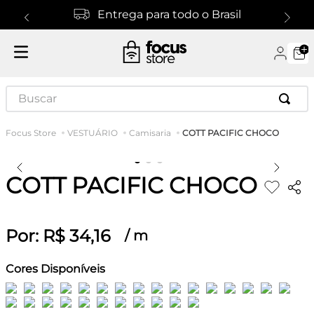
Entrega para todo o Brasil
Buscar
COTT PACIFIC CHOCO
VESTUÁRIO
Camisaria
COTT PACIFIC CHOCO
Por:
R$
34
,
16
/
m
Cores Disponíveis