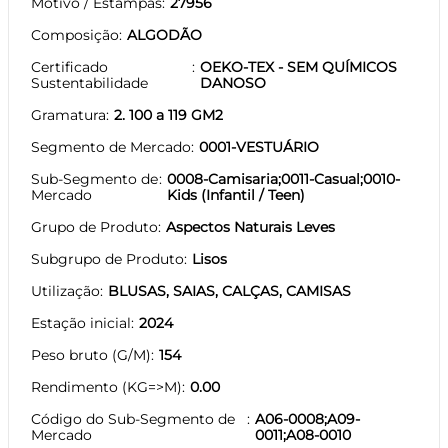
Motivo / Estampas
27956
Composição
ALGODÃO
Certificado
OEKO-TEX - SEM QUÍMICOS
Sustentabilidade
DANOSO
Gramatura
2. 100 a 119 GM2
Segmento de Mercado
0001-VESTUÁRIO
Sub-Segmento de
0008-Camisaria;0011-Casual;0010-
Mercado
Kids (Infantil / Teen)
Grupo de Produto
Aspectos Naturais Leves
Subgrupo de Produto
Lisos
Utilização
BLUSAS, SAIAS, CALÇAS, CAMISAS
Estação inicial
2024
Peso bruto (G/M)
154
Rendimento (KG=>M)
0.00
Código do Sub-Segmento de
A06-0008;A09-
Mercado
0011;A08-0010