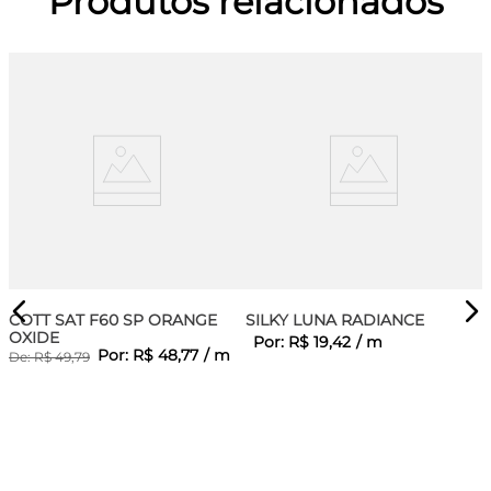
Produtos relacionados
COTT SAT F60 SP ORANGE
SILKY LUNA RADIANCE
OXIDE
Por:
R$
19
,
42
/
m
Por:
R$
48
,
77
/
m
De:
R$
49
,
79