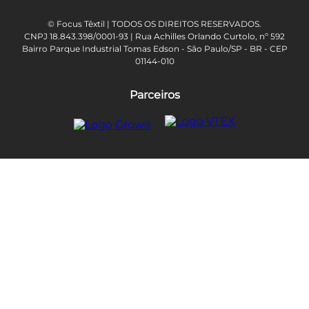
© Focus Têxtil | TODOS OS DIREITOS RESERVADOS.
CNPJ 18.843.398/0001-93 | Rua Achilles Orlando Curtolo, nº 592
Bairro Parque Industrial Tomas Edson - São Paulo/SP - BR - CEP
01144-010
Parceiros