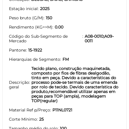
Estação inicial
2025
Peso bruto (G/M)
150
Rendimento (KG=>M)
0.00
Código do Sub-Segmento de
A08-0010;A09-
Mercado
0011
Pantone
15-1922
Hierarquias de Segmento
FM
Tecido plano, construção maquinetada,
composto por fios de fibras dealgodão,
tinto em peça. Devido a características do
Descrição
processo pode-se termais de uma emenda
geral
por rolo de tecido. Devido característica do
produto,recomendável utilizar apenas em
peças para TOP (ampla), modelagem
TOP(regular)
Material Ref p/Preço
P11NL0721
Corte Mínimo
25
Tamanho médio do rolo
100