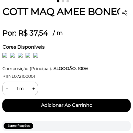
COTT MAQ AMEE BONECA
Por:
R$
37
,
54
/
m
Cores Disponíveis
Composição (Principal):
ALGODÃO: 100%
P11NL072100001
－
＋
Especificações