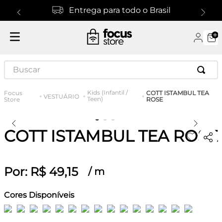
Entrega para todo o Brasil
Buscar
Kids (Infantil /
COTT ISTAMBUL TEA
VESTUÁRIO
Teen)
ROSE
COTT ISTAMBUL TEA ROSE
Por:
R$
49
,
15
/
m
Cores Disponíveis