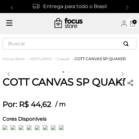
Entrega para todo o Brasil
Buscar
COTT CANVAS SP QUAKER
VESTUÁRIO
Casual
COTT CANVAS SP QUAKER
Por:
R$
44
,
62
/
m
Cores Disponíveis