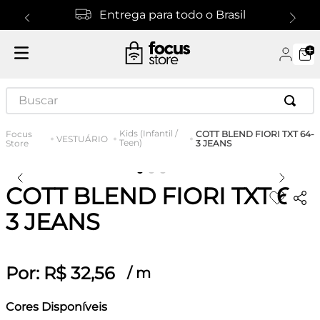
Entrega para todo o Brasil
Buscar
Kids (Infantil /
COTT BLEND FIORI TXT 64-
VESTUÁRIO
Teen)
3 JEANS
COTT BLEND FIORI TXT 64-
3 JEANS
Por:
R$
32
,
56
/
m
Cores Disponíveis