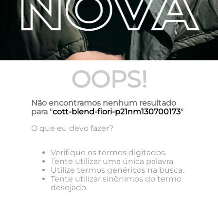
OOPS!
Não encontramos nenhum resultado
para "
cott-blend-fiori-p21nm130700173
"
O que eu devo fazer?
Verifique os termos digitados.
Tente utilizar uma única palavra.
Utilize termos genéricos na busca.
Tente utilizar sinônimos do termo
desejado.