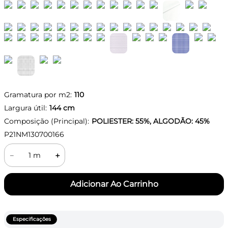
Gramatura por m2:
110
Largura útil:
144
cm
Composição (Principal):
POLIESTER: 55%, ALGODÃO: 45%
P21NM130700166
－
＋
Especificações