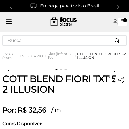
Entrega para todo o Brasil
Buscar
Kids (Infantil /
COTT BLEND FIORI TXT 51-2
VESTUÁRIO
Teen)
ILLUSION
COTT BLEND FIORI TXT 51-
2 ILLUSION
Por:
R$
32
,
56
/
m
Cores Disponíveis