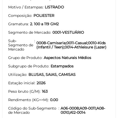
Motivo / Estampas
LISTRADO
Composição
POLIESTER
Gramatura
2. 100 a 119 GM2
Segmento de Mercado
0001-VESTUÁRIO
Sub-
0008-Camisaria;0011-Casual;0010-Kids
Segmento de
(Infantil / Teen);0014-Athleisure (Lazer)
Mercado
Grupo de Produto
Aspectos Naturais Médios
Subgrupo de Produto
Estampados
Utilização
BLUSAS, SAIAS, CAMISAS
Estação inicial
2026
Peso bruto (G/M)
163
Rendimento (KG=>M)
0.00
Código do Sub-Segmento
A06-0008;A09-0011;A08-
de Mercado
0010;A12-0014