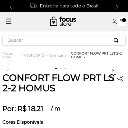
Entrega para todo o Brasil
Buscar
CONFORT FLOW PRT LST 2-2
VESTUÁRIO
Camisaria
HOMUS
CONFORT FLOW PRT LST
2-2 HOMUS
Por:
R$
18
,
21
/
m
Cores Disponíveis