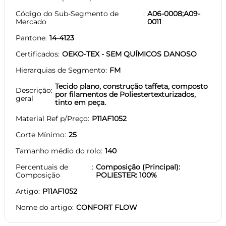
Código do Sub-Segmento de
A06-0008;A09-
Mercado
0011
Pantone
14-4123
Certificados
OEKO-TEX - SEM QUÍMICOS DANOSO
Hierarquias de Segmento
FM
Tecido plano, construção taffeta, composto
Descrição
por filamentos de Poliestertexturizados,
geral
tinto em peça.
Material Ref p/Preço
P11AF1052
Corte Mínimo
25
Tamanho médio do rolo
140
Percentuais de
Composição (Principal):
Composição
POLIESTER: 100%
Artigo
P11AF1052
Nome do artigo
CONFORT FLOW