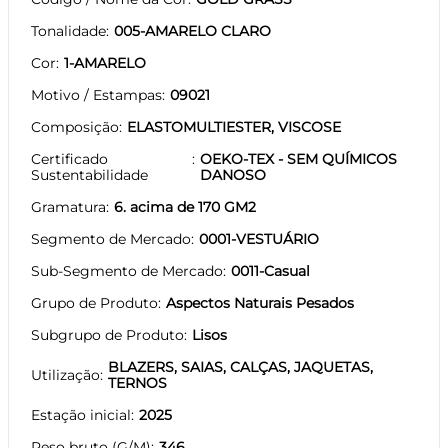
Tonalidade
005-AMARELO CLARO
Cor
1-AMARELO
Motivo / Estampas
09021
Composição
ELASTOMULTIESTER, VISCOSE
Certificado
OEKO-TEX - SEM QUÍMICOS
Sustentabilidade
DANOSO
Gramatura
6. acima de 170 GM2
Segmento de Mercado
0001-VESTUÁRIO
Sub-Segmento de Mercado
0011-Casual
Grupo de Produto
Aspectos Naturais Pesados
Subgrupo de Produto
Lisos
BLAZERS, SAIAS, CALÇAS, JAQUETAS,
Utilização
TERNOS
Estação inicial
2025
Peso bruto (G/M)
346