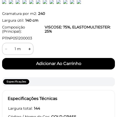
Gramatura por m2:
240
Largura útil:
140
cm
Composição
VISCOSE: 75%, ELASTOMULTIESTER:
(Principal):
25%
P11NP051200003
－
＋
Especificações
Especificações Técnicas
Largura total
144
Código / Nome da Cor
GOLD GRASS