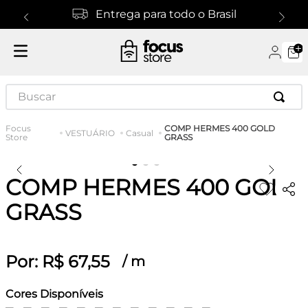
Entrega para todo o Brasil
Buscar
COMP HERMES 400 GOLD
VESTUÁRIO
Casual
GRASS
COMP HERMES 400 GOLD
GRASS
Por:
R$
67
,
55
/
m
Cores Disponíveis