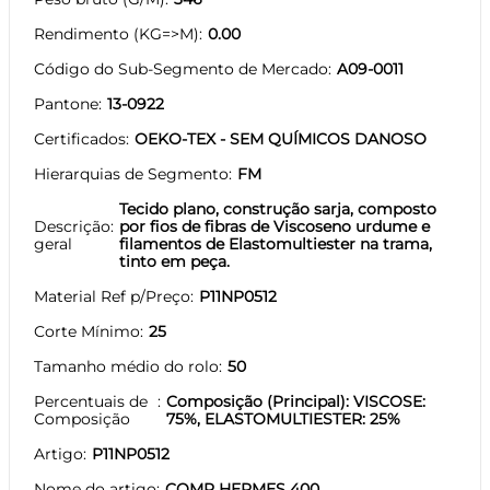
Rendimento (KG=>M)
0.00
Código do Sub-Segmento de Mercado
A09-0011
Pantone
13-0922
Certificados
OEKO-TEX - SEM QUÍMICOS DANOSO
Hierarquias de Segmento
FM
Tecido plano, construção sarja, composto
Descrição
por fios de fibras de Viscoseno urdume e
geral
filamentos de Elastomultiester na trama,
tinto em peça.
Material Ref p/Preço
P11NP0512
Corte Mínimo
25
Tamanho médio do rolo
50
Percentuais de
Composição (Principal): VISCOSE:
Composição
75%, ELASTOMULTIESTER: 25%
Artigo
P11NP0512
Nome do artigo
COMP HERMES 400