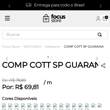
Entrega para todo o Brasil
Buscar
COMP COTT SP GUARANA
VESTUÁRIO
Alfaiataria
COMP COTT SP GUARANA
De:
R$
78
,
80
/
m
Por:
R$
69
,
81
Cores Disponíveis