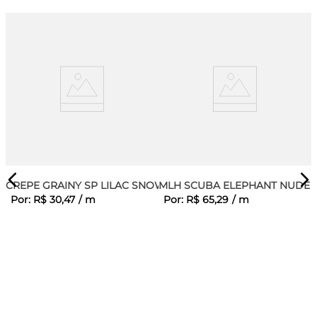
CREPE GRAINY SP LILAC SNOW
MLH SCUBA ELEPHANT NUDE
Por:
R$
30
,
47
/
m
Por:
R$
65
,
29
/
m